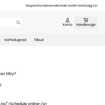
Magasin
Kundeservice
Kontakt oss
Min konto
Logg inn
Konto
Handlevogn
Kaffedugnad
Tilbud
an tilby?
l.
no/'>Schedule online</a>