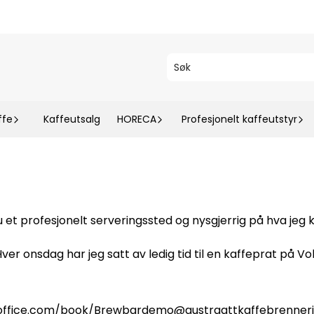
ffe
Kaffeutsalg
HORECA
Profesjonelt kaffeutstyr
u et profesjonelt serveringssted og nysgjerrig på hva jeg k
ver onsdag har jeg satt av ledig tid til en kaffeprat på Vol
k.office.com/book/Brewbardemo@austraattkaffebrenneri.